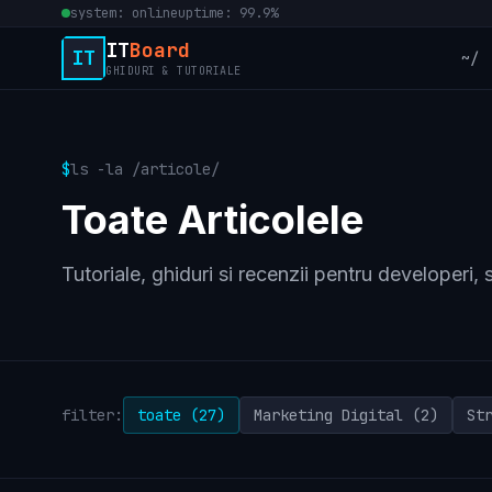
system: online
uptime: 99.9%
IT
Board
IT
~/
GHIDURI & TUTORIALE
$
ls -la /articole/
Toate Articolele
Tutoriale, ghiduri si recenzii pentru developeri,
filter:
toate (27)
Marketing Digital (2)
St