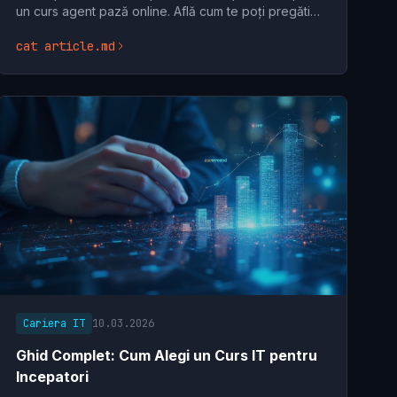
un curs agent pază online. Află cum te poți pregăti
eficient pentru o carieră în securitate, direct de
cat article.md
acasă.
Cariera IT
10.03.2026
Ghid Complet: Cum Alegi un Curs IT pentru
Incepatori