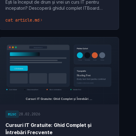
Ești la început de drum și vrei un curs IT pentru
incepatori? Descoperă ghidul complet ITBoard
pentru a alege programul perfect. Începe-ți cariera
cat article.md
în IT azi!
misc
28.02.2026
Cursuri IT Gratuite: Ghid Complet și
Întrebări Frecvente