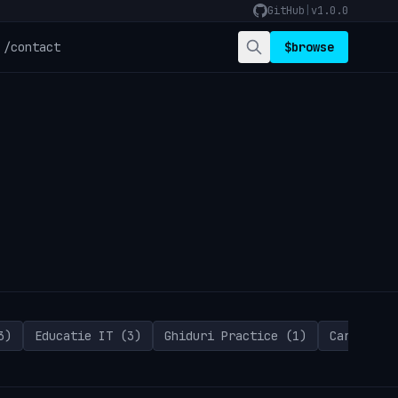
GitHub
|
v1.0.0
/contact
$
browse
3)
Educatie IT (3)
Ghiduri Practice (1)
Cariere s