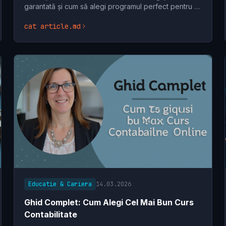
garantată și cum să alegi programul perfect pentru o
carieră de succes în tech. Află ce pași să urmezi și
cat article.md
cum să
Educatie & Cariera
14.03.2026
Ghid Complet: Cum Alegi Cel Mai Bun Curs
Contabilitate