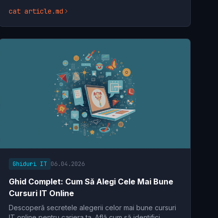
curs eficient și obține certificarea necesară acum
cat article.md
Ghiduri IT
06.04.2026
Ghid Complet: Cum Să Alegi Cele Mai Bune
Cursuri IT Online
Descoperă secretele alegerii celor mai bune cursuri
IT online pentru cariera ta. Află cum să identifici