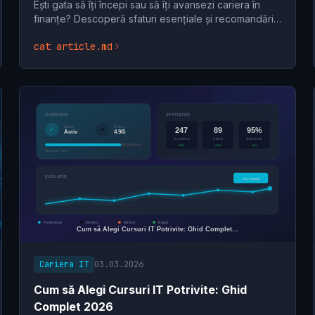
Ești gata să îți începi sau să îți avansezi cariera în
finanțe? Descoperă sfaturi esențiale și recomandări
pentru a alege un curs contabilitate online de top
cat article.md
Cariera IT
03.03.2026
Cum să Alegi Cursuri IT Potrivite: Ghid
Complet 2026