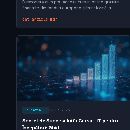
Descoperă cum poți accesa cursuri online gratuite
finanțate din fonduri europene și transformă-ți
cariera. Află tot ce trebuie să știi din ghidul nostru
cat article.md
Educatie IT
07.03.2026
Secretele Succesului în Cursuri IT pentru
Începători: Ghid