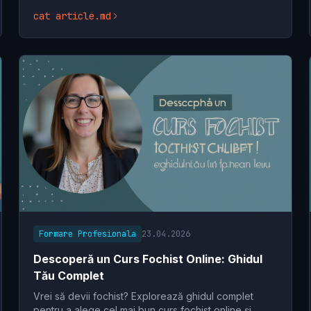
carieră de succes în comerț. Începe acum drumul tău
cat article.md
Formare Profesionala
23.04.2026
Descoperă un Curs Fochist Online: Ghidul
Tău Complet
Vrei să devii fochist? Explorează ghidul complet
pentru a alege cel mai bun curs fochist online și