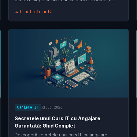
transformă-ți cariera. Începe acum drumul tău spre
cat article.md
Cariere IT
31.03.2026
Secretele unui Curs IT cu Angajare
Garantată: Ghid Complet
Descoperă secretele unui curs IT cu angajare