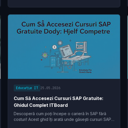
Educatie IT
25.05.2026
Cum Să Accesezi Cursuri SAP Gratuite:
Ghidul Complet ITBoard
Descoperă cum poți începe o carieră în SAP fără
costuri! Acest ghid îți arată unde găsești cursuri SAP
gratuite și resurse esențiale pentru a-ți dezvolta