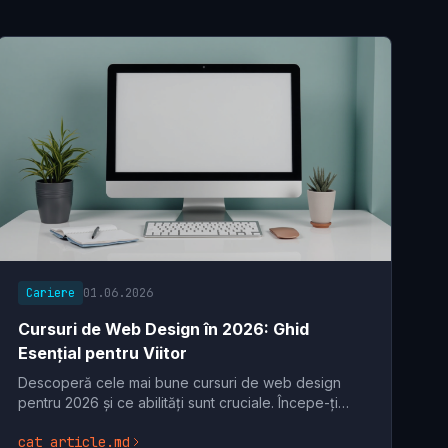
Cariere
01.06.2026
Cursuri de Web Design în 2026: Ghid
Esențial pentru Viitor
Descoperă cele mai bune cursuri de web design
pentru 2026 și ce abilități sunt cruciale. Începe-ți
cariera în design web cu un curs potrivit acum!
cat article.md