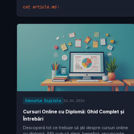
beneficii și cum să alegi programul potrivit pentru a-ți
cat article.md
Educatie Digitala
26.04.2026
Cursuri Online cu Diplomă: Ghid Complet și
Întrebări
Descoperă tot ce trebuie să știi despre cursuri online
cu diplomă. Află cum să alegi, beneficii, recunoaștere