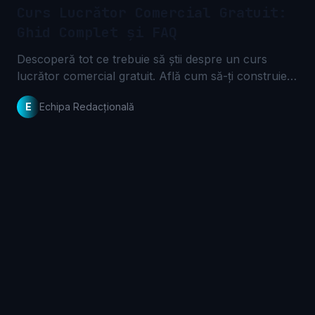
Curs Lucrător Comercial Gratuit:
Ghid Complet și FAQ
Descoperă tot ce trebuie să știi despre un curs
lucrător comercial gratuit. Află cum să-ți construiești
o carieră de succes în comerț. Începe acum drumul
E
Echipa Redacțională
tău