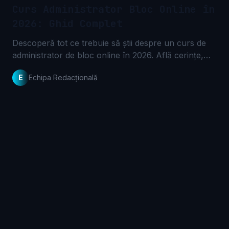
Curs Administrator Bloc Online în
2026: Ghid Complet
Descoperă tot ce trebuie să știi despre un curs de
administrator de bloc online în 2026. Află cerințe,
beneficii și cum să alegi programul potrivit pentru a-
E
Echipa Redacțională
ți