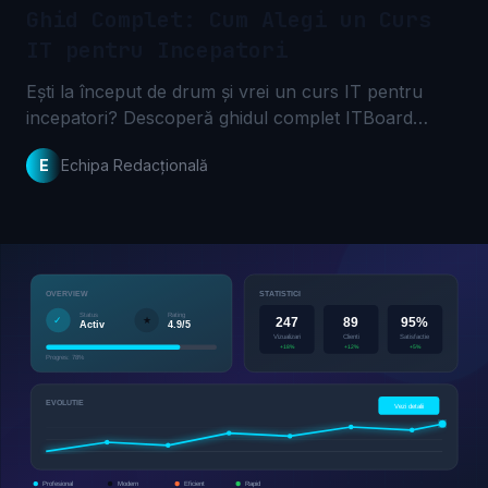
Ghid Complet: Cum Alegi un Curs
IT pentru Incepatori
Ești la început de drum și vrei un curs IT pentru
incepatori? Descoperă ghidul complet ITBoard
pentru a alege programul perfect. Începe-ți cariera
E
Echipa Redacțională
în IT azi!