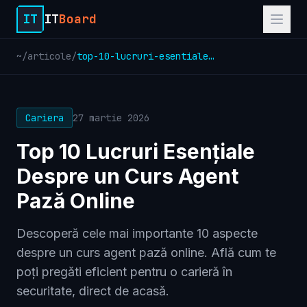
IT
IT
Board
~
/
articole
/
top-10-lucruri-esentiale-despre-un-curs-agent-paza-online
Cariera
27 martie 2026
Top 10 Lucruri Esențiale
Despre un Curs Agent
Pază Online
Descoperă cele mai importante 10 aspecte
despre un curs agent pază online. Află cum te
poți pregăti eficient pentru o carieră în
securitate, direct de acasă.