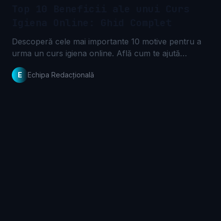
Top 10 Beneficii ale unui Curs
Igiena Online: Ghid Complet
Descoperă cele mai importante 10 motive pentru a
urma un curs igiena online. Află cum te ajută
flexibilitatea, certificarea și relevanța conținutului să
E
Echipa Redacțională
îți